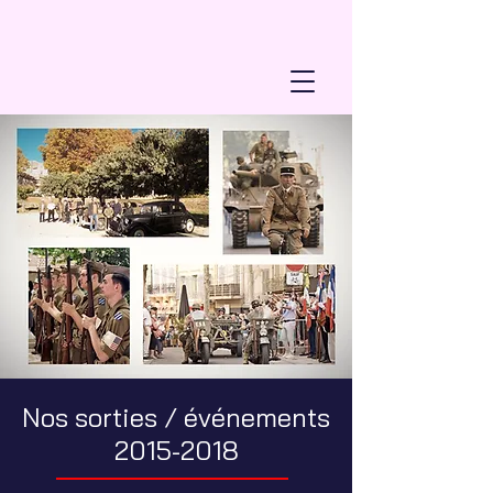
Nos sorties / événements
2015-2018