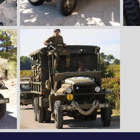
Section devoir de mémoire
Section Battle Group
Retrospective de nos évènement
ns
Véhicules de collection
Véhicules anciens
Devoir de mémoire
Manifestations commémo