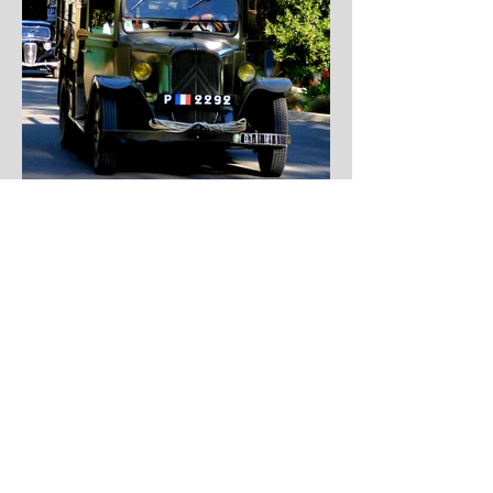
Chevrons Tractions Lubéron
Lubéron
Chevrons
Véhicules de collection
Véhicules anciens
Devoir de mémoire
Manifestations commémoratives
Libération provence 1944
Défilés