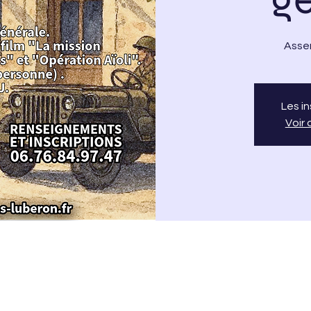
Asse
Les i
Voir