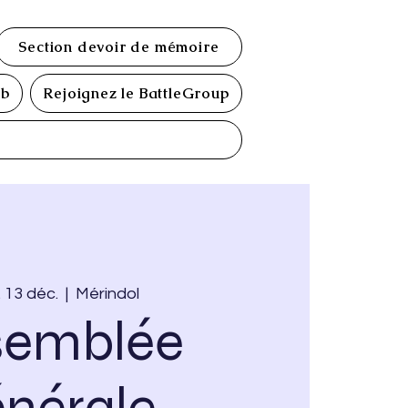
Section devoir de mémoire
ub
Rejoignez le BattleGroup
 13 déc.
  |  
Mérindol
semblée
énérale