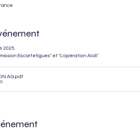
France
événement
e 2025.
 mission Escartefigues" et "L'opération Aïoli".
ON AG
.pdf
KB
événement