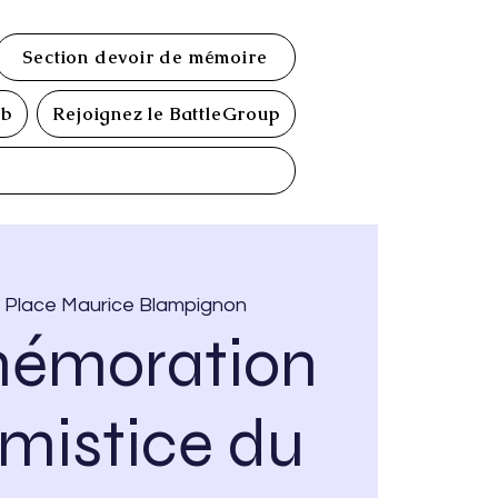
Section devoir de mémoire
ub
Rejoignez le BattleGroup
  
Place Maurice Blampignon
émoration
rmistice du