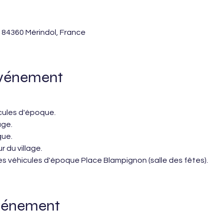
 84360 Mérindol, France
événement
cules d'époque.
age.
que.
 du village.
s véhicules d'époque Place Blampignon (salle des fêtes). 
événement