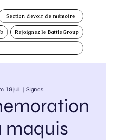
Section devoir de mémoire
ub
Rejoignez le BattleGroup
. 18 juil.
  |  
Signes
emoration
u maquis