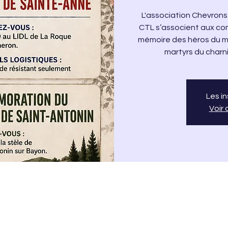
L'association Chevrons
CTL s’associent aux co
mémoire des héros du maq
martyrs du charnie
Les i
Voir