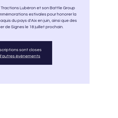
 Tractions Lubéron et son Battle Group
mmémorations estivales pour honorer la
uis du pays d'Aix en juin, ainsi que des
r de Signes le 18 juillet prochain.
nscriptions sont closes
 d'autres événements