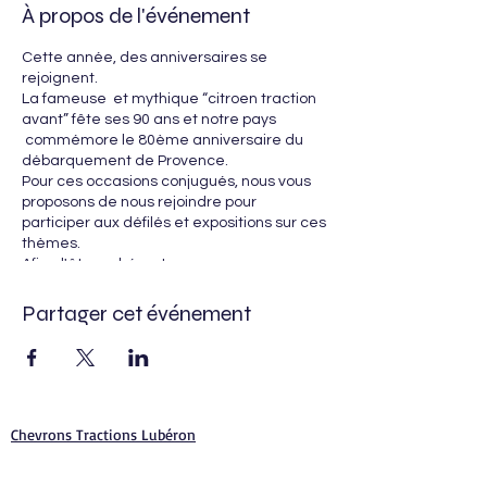
À propos de l'événement
Cette année, des anniversaires se
rejoignent.
La fameuse et mythique “citroen traction
avant” fête ses 90 ans et notre pays
commémore le 80ème anniversaire du
débarquement de Provence.
Pour ces occasions conjugués, nous vous
proposons de nous rejoindre pour
participer aux défilés et expositions sur ces
thèmes.
Afin d'être cohérents pour ces
événements, seules les Citroën traction
avant guerre de couleurs origine ou après
Partager cet événement
guerre avant 1951 de couleur noire,
seront sélectionnées. Les conducteurs et
accompagnateurs devront être habillés
avec des tenues civiles des années 1940.
Les inscriptions (obligatoires) devront être
enregistrées avant fin juillet 2024 par
Chevrons Tractions Lubéron
téléphone ou par mail auprès de
Lubéron
l'association “CHEVRONS TRACTIONS