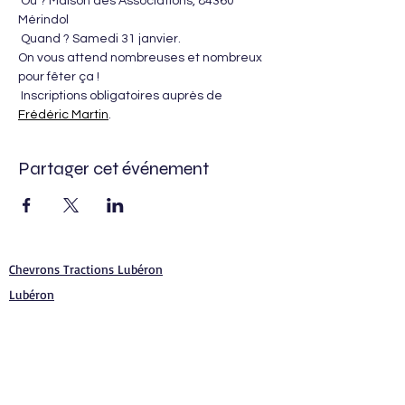
​ Où ? Maison des Associations, 84360 
Mérindol
 Quand ? Samedi 31 janvier.
​On vous attend nombreuses et nombreux 
pour fêter ça !
 Inscriptions obligatoires auprès de 
Frédéric Martin
.
Partager cet événement
Chevrons Tractions Lubéron
Lubéron
Chevrons
Véhicules de collection
Véhicules anciens
Devoir de mémoire