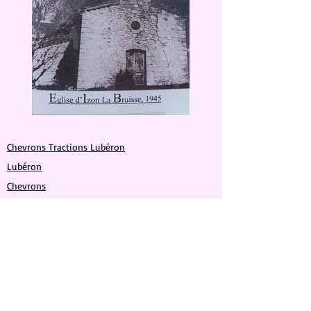
Chevrons Tractions Lubéron
Lubéron
Chevrons
Véhicules de collection
Véhicules anciens
Devoir de mémoire
Manifestations commémoratives
Libération provence 1944
Défilés