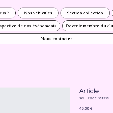
us ?
Nos véhicules
Section collection
spective de nos évènements
Devenir membre du cl
Nous contacter
Article
SKU : 126351351935
Prix
45,00 €